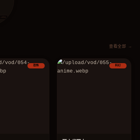
.webp
查看全部 →
恐怖
科幻