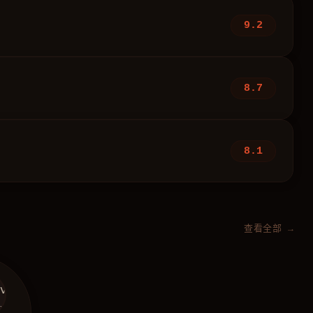
9.2
8.7
8.1
查看全部 →