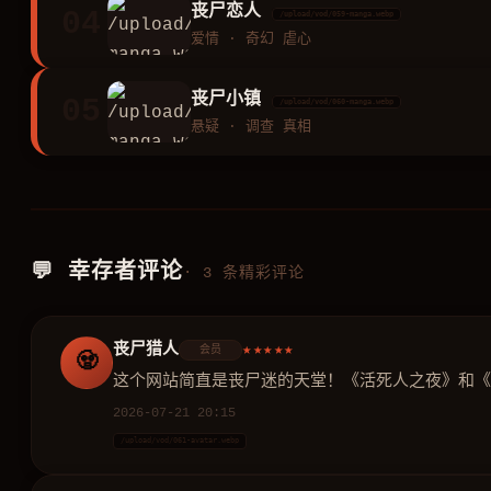
丧尸恋人
04
/upload/vod/059-manga.webp
爱情 · 奇幻 虐心
丧尸小镇
05
/upload/vod/060-manga.webp
悬疑 · 调查 真相
💬 幸存者评论
· 3 条精彩评论
丧尸猎人
★★★★★
会员
🧟
这个网站简直是丧尸迷的天堂！《活死人之夜》和
2026-07-21 20:15
/upload/vod/061-avatar.webp