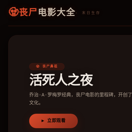
🧟
丧尸
电影大全
· 末日生存
🔥 丧尸神作
生化危机
爱丽丝对抗保护伞公司，丧尸病
▶ 立即观看
/upload/vod/034-banner.webp