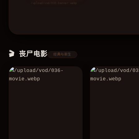
🎬 丧尸电影
经典与新生