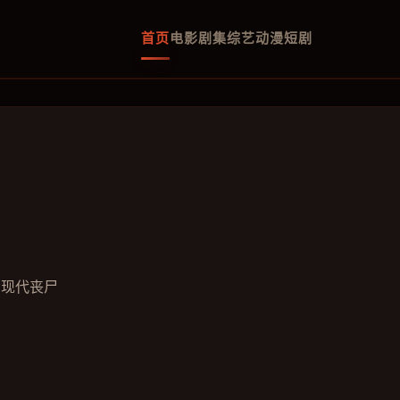
首页
电影
剧集
综艺
动漫
短剧
毒爆发，人类最后的希望。